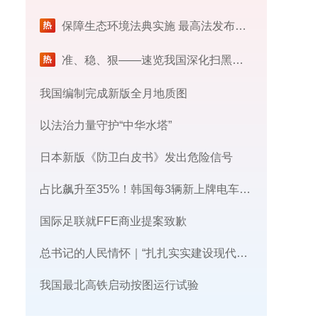
保障生态环境法典实施 最高法发布首个配套司法解释
​准、稳、狠——速览我国深化扫黑除恶专项斗争最新部署
我国编制完成新版全月地质图
以法治力量守护“中华水塔”
日本新版《防卫白皮书》发出危险信号
占比飙升至35%！韩国每3辆新上牌电车，就有1辆来自中国
国际足联就FFE商业提案致歉
总书记的人民情怀｜“扎扎实实建设现代化产业体系”
我国最北高铁启动按图运行试验