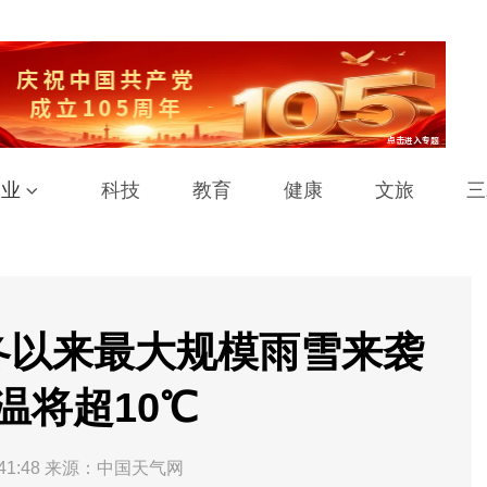
工业
科技
教育
健康
文旅
三
冬以来最大规模雨雪来袭
温将超10℃
41:48
来源：中国天气网