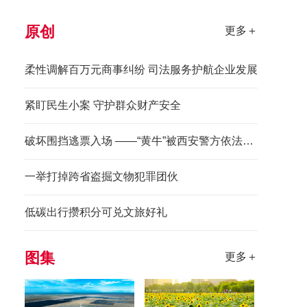
原创
更多＋
柔性调解百万元商事纠纷 司法服务护航企业发展
紧盯民生小案 守护群众财产安全
破坏围挡逃票入场 ——“黄牛”被西安警方依法拘留
一举打掉跨省盗掘文物犯罪团伙
低碳出行攒积分可兑文旅好礼
图集
更多＋