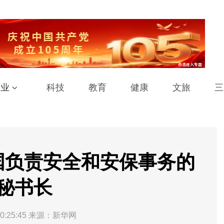
工业
科技
教育
健康
文旅
三
国负责安全和安保事务的
秘书长
0:25:45
来源：新华网