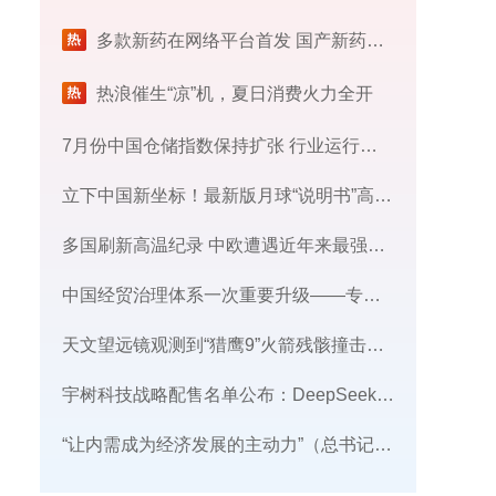
多款新药在网络平台首发 国产新药为何被全球“扫货”
热浪催生“凉”机，夏日消费火力全开
7月份中国仓储指数保持扩张 行业运行韧性较强
立下中国新坐标！最新版月球“说明书”高清细节图来了
多国刷新高温纪录 中欧遭遇近年来最强热浪
中国经贸治理体系一次重要升级——专家解读中国首例对外贸易国家安全调查
天文望远镜观测到“猎鹰9”火箭残骸撞击月球迹象
宇树科技战略配售名单公布：DeepSeek、腾讯等在列
“让内需成为经济发展的主动力”（总书记的人民情怀）