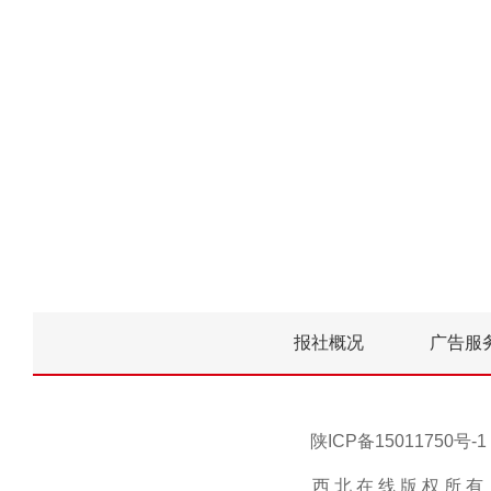
报社概况
广告服
陕ICP备15011750
西 北 在 线 版 权 所 有 ，未