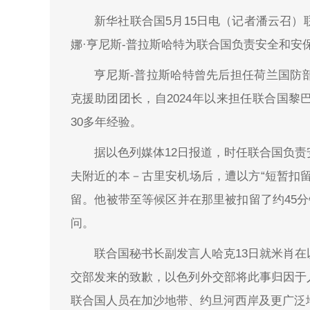
新华社联合国5月15日电（记者潘云召）
娜·亨尼斯-普拉斯哈特为联合国负责安全和安
亨尼斯-普拉斯哈特曾先后担任荷兰国防
克援助团团长，自2024年以来担任联合国
30多年经验。
据以色列媒体12日报道，时任联合国负
夫附近的本－古里安机场后，遭以方“短暂扣
留。他被带至等候区并在那里被扣留了约45分
问。
联合国秘书长副发言人哈克13日就米肖
交部发来的致歉，以色列外交部将此事归因于
联合国人员在加沙地带、约旦河西岸及更广泛