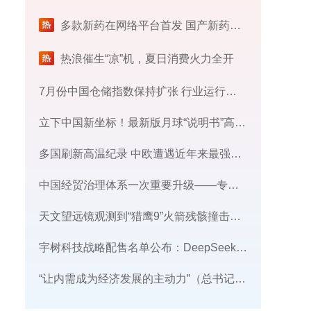
多款新药在网络平台首发 国产新药为何被全球“扫货”
热浪催生“凉”机，夏日消费火力全开
7月份中国仓储指数保持扩张 行业运行韧性较强
立下中国新坐标！最新版月球“说明书”高清细节图来了
多国刷新高温纪录 中欧遭遇近年来最强热浪
中国经贸治理体系一次重要升级——专家解读中国首例对外贸易国家安全调查
天文望远镜观测到“猎鹰9”火箭残骸撞击月球迹象
宇树科技战略配售名单公布：DeepSeek、腾讯等在列
“让内需成为经济发展的主动力”（总书记的人民情怀）