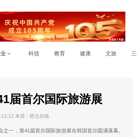
工业
科技
教育
健康
文旅
三
41届首尔国际旅游展
:11:12
来源：西北在线
会之一，第41届首尔国际旅游展在韩国首尔圆满落幕。