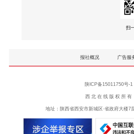
扫
报社概况
广告服
陕ICP备15011750
西 北 在 线 版 权 所 有 ，未
地址：陕西省西安市新城区·省政府大楼7层15号 